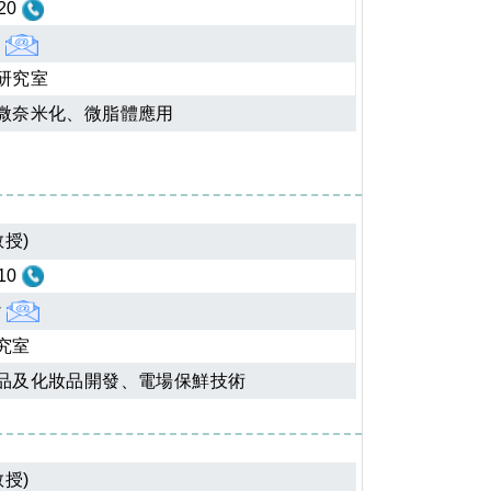
20
w
研究室
微奈米化、微脂體應用
授)
10
w
究室
品及化妝品開發、電場保鮮技術
授)