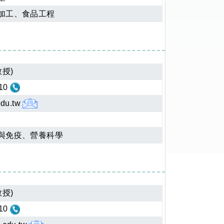
加工、食品工程
授)
10
edu.tw
與免疫、營養科學
授)
10