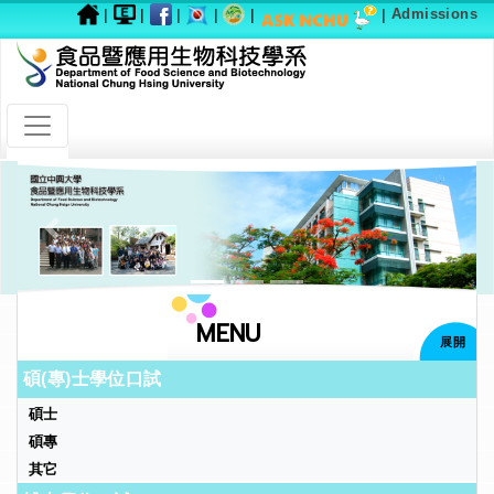
|
|
|
|
|
|
Admissions
Previous
Next
MENU
展開
碩(專)士學位口試
碩士
碩專
其它