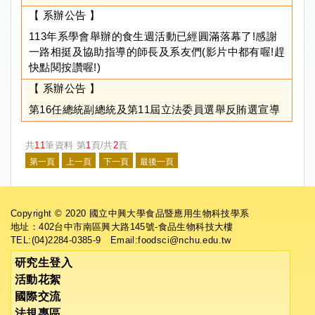
【 系辦公告 】
113年系學會舉辦的食生週活動已經圓滿落幕了!感謝
一路相挺及協助指導的師長及系友們(影片中都有喔!趕
快點閱按讚喔!)
【 系辦公告 】
第16任總統副總統及第11屆立法委員選舉反賄選宣導
共
11
筆資料 第
1
頁/共
2
頁
Copyright © 2020 國立中興大學食品暨應用生物科技學系
地址：402台中市南區興大路145號-食品生物科技大樓
TEL:(04)2284-0385-9 Email:foodsci@nchu.edu.tw
研究生登入
活動花絮
國際交流
法規專區