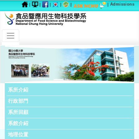
|
|
|
|
|
|
Admissions
Previous
Next
系所介紹
行政部門
系所回顧
系館介紹
地理位置