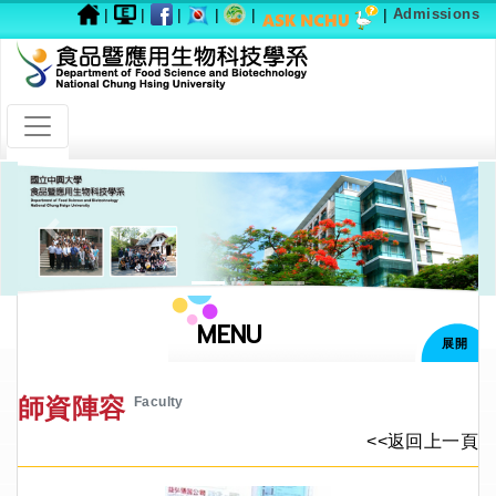
|
|
|
|
|
|
Admissions
Previous
Next
MENU
展開
師資陣容
Faculty
<<返回上一頁