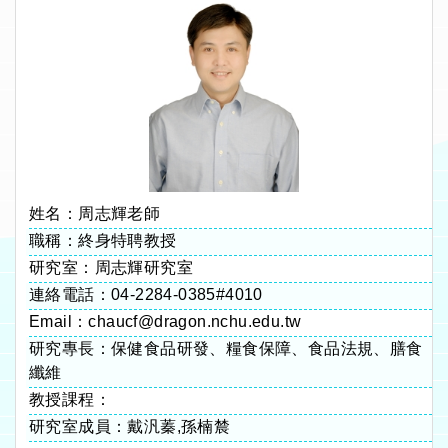
姓名：周志輝老師
職稱：終身特聘教授
研究室：周志輝研究室
連絡電話：04-2284-0385#4010
Email：chaucf@dragon.nchu.edu.tw
研究專長：保健食品研發、糧食保障、食品法規、膳食
纖維
教授課程：
研究室成員：戴汎蓁,孫楠辳