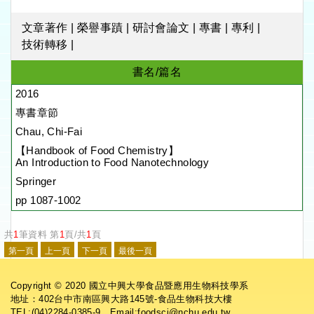
文章著作
|
榮譽事蹟
|
研討會論文
|
專書
|
專利
|
技術轉移
|
書名/篇名
2016
專書章節
Chau, Chi-Fai
【Handbook of Food Chemistry】
An Introduction to Food Nanotechnology
Springer
pp 1087-1002
共
1
筆資料 第
1
頁/共
1
頁
Copyright © 2020 國立中興大學食品暨應用生物科技學系
地址：402台中市南區興大路145號-食品生物科技大樓
TEL:(04)2284-0385-9 Email:foodsci@nchu.edu.tw