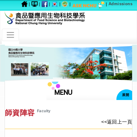
|
|
|
|
|
|
Admissions
Previous
Next
MENU
展開
師資陣容
Faculty
<<返回上一頁