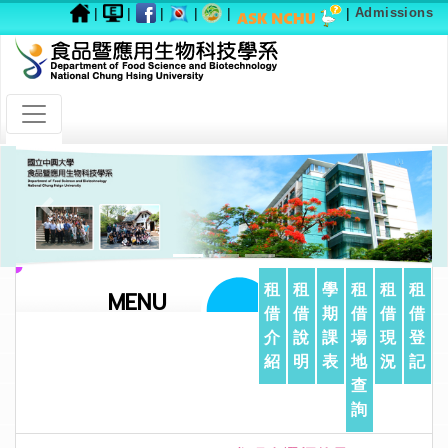
|
|
|
|
|
|
Admissions
Previous
Next
租
租
學
租
租
租
MENU
借
借
期
借
借
借
介
說
課
場
現
登
紹
明
表
地
況
記
查
詢