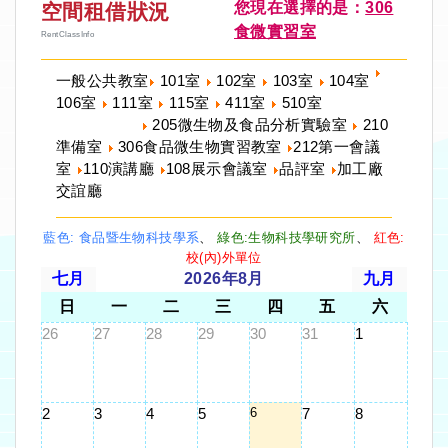
您現在選擇的是：
306
空間租借狀況
食微實習室
RentClassInfo
一般公共教室
101室
102室
103室
104室
106室
111室
115室
411室
510室
205微生物及食品分析實驗室
210
準備室
306食品微生物實習教室
212第一會議
室
110演講廳
108展示會議室
品評室
加工廠
交誼廳
藍色: 食品暨生物科技學系
、
綠色:生物科技學研究所
、
紅色:
校(內)外單位
七月
2026年8月
九月
日
一
二
三
四
五
六
26
27
28
29
30
31
1
6
2
3
4
5
7
8