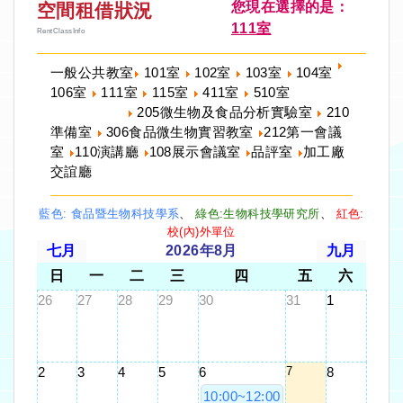
您現在選擇的是：
空間租借狀況
111室
RentClassInfo
一般公共教室
101室
102室
103室
104室
106室
111室
115室
411室
510室
205微生物及食品分析實驗室
210
準備室
306食品微生物實習教室
212第一會議
室
110演講廳
108展示會議室
品評室
加工廠
交誼廳
藍色: 食品暨生物科技學系
、
綠色:生物科技學研究所
、
紅色:
校(內)外單位
七月
2026年8月
九月
日
一
二
三
四
五
六
26
27
28
29
30
31
1
7
2
3
4
5
6
8
10:00~12:00