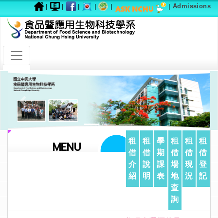
|
|
|
|
|
|
Admissions
Previous
Next
租
租
學
租
租
租
MENU
借
借
期
借
借
借
介
說
課
場
現
登
紹
明
表
地
況
記
查
詢