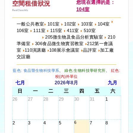
您現在選擇的是：
空間租借狀況
104室
RentClassInfo
一般公共教室
101室
102室
103室
104室
106室
111室
115室
411室
510室
205微生物及食品分析實驗室
210
準備室
306食品微生物實習教室
212第一會議
室
110演講廳
108展示會議室
品評室
加工廠
交誼廳
藍色: 食品暨生物科技學系
、
綠色:生物科技學研究所
、
紅色:
校(內)外單位
七月
2026年8月
九月
日
一
二
三
四
五
六
26
27
28
29
30
31
1
6
2
3
4
5
7
8