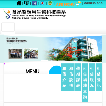
|
|
|
|
|
|
Admissions
Previous
Next
租
租
學
租
租
租
MENU
借
借
期
借
借
借
介
說
課
場
現
登
紹
明
表
地
況
記
查
詢