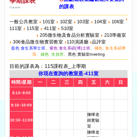
學期課表
的課表
ClassInfo
一般公共教室
101室
102室
103室
104室
106室
111室
115室
411室
510室
205微生物及食品分析實驗室
210準備室
306食品微生物實習教室
110演講廳
品評室
藍色:食生系學士班
、
紫色:食生系碩(博)士班
、
橘色: 食生系碩專
班
、
綠色: 生技所
、
黑色:實驗室meeting
目前的課表為：115課程表_上學期
你現在查詢的教室是-411室
時間/星期
一
二
三
四
五
六
日
8:10~9:00
9:10~10:00
陳曄老
10:10~11:00
師實驗
室
陳曄老