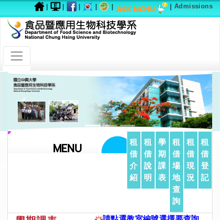
|
|
|
|
|
|
Admissions
Previous
Next
租
租
學
租
租
租
MENU
借
借
期
借
借
借
介
說
課
場
現
登
紹
明
表
地
況
記
查
詢
請點選教室編號選擇要查詢