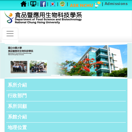
|
|
|
|
|
|
Admissions
Previous
Next
系所介紹
行政部門
系所回顧
系館介紹
地理位置