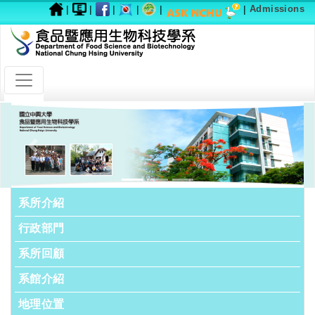
|
|
|
|
|
|
Admissions
Previous
Next
系所介紹
行政部門
系所回顧
系館介紹
地理位置