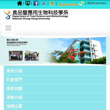
|
|
|
|
|
|
Admissions
Previous
Next
系所介紹
行政部門
系所回顧
系館介紹
地理位置