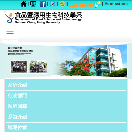
|
|
|
|
|
|
Admissions
Previous
Next
系所介紹
行政部門
系所回顧
系館介紹
地理位置