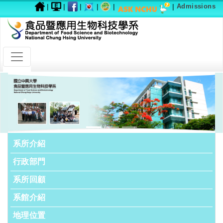
|
|
|
|
|
|
Admissions
Previous
Next
系所介紹
行政部門
系所回顧
系館介紹
地理位置