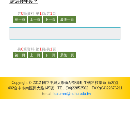
共
0
筆資料 第
1
頁/共
1
頁
共
0
筆資料 第
1
頁/共
1
頁
Copyright © 2012 國立中興大學食品暨應用生物科技學系 系友會
402台中市南區興大路145號 TEL:(04)22852502 FAX:(04)22876211
Email:
fsalumni@nchu.edu.tw