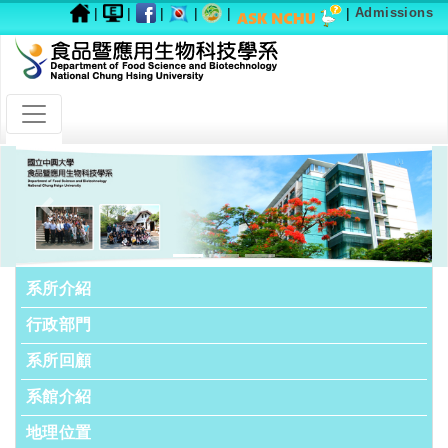
|
|
|
|
|
|
Admissions
Previous
Next
系所介紹
行政部門
系所回顧
系館介紹
地理位置